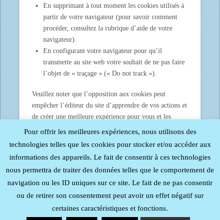
En supprimant à tout moment les cookies utilisés à
partir de votre navigateur (pour savoir comment
procéder, consultez la rubrique d’aide de votre
navigateur).
En configurant votre navigateur pour qu’il
transmette au site web votre souhait de ne pas faire
l’objet de « traçage » (« Do not track »).
Veuillez noter que l’opposition aux cookies peut
empêcher l’éditeur du site d’apprendre de vos actions et
de créer une meilleure expérience pour vous et les
autres utilisateurs.
Pour offrir les meilleures expériences, nous utilisons des
technologies telles que les cookies pour stocker et/ou accéder aux
Nous attirons votre attention sur le fait que si vous
informations des appareils. Le fait de consentir à ces technologies
utilisez différents terminaux pour accéder à notre site
nous permettra de traiter des données telles que le comportement de
(smartphone, tablette, ordinateur etc.), le paramétrage
de vos préférences doit être effectué sur chacun d’eux.
navigation ou les ID uniques sur ce site. Le fait de ne pas consentir
ou de retirer son consentement peut avoir un effet négatif sur
certaines caractéristiques et fonctions.