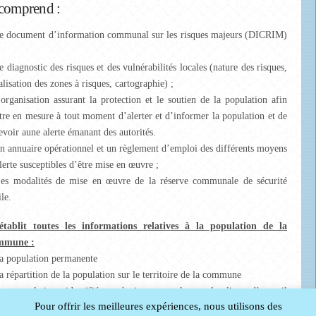
 comprend :
e document d’information communal sur les risques majeurs (DICRIM)
e diagnostic des risques et des vulnérabilités locales (nature des risques,
alisation des zones à risques, cartographie) ;
’organisation assurant la protection et le soutien de la population afin
tre en mesure à tout moment d’alerter et d’informer la population et de
evoir aune alerte émanant des autorités.
n annuaire opérationnel et un règlement d’emploi des différents moyens
lerte susceptibles d’être mise en œuvre ;
es modalités de mise en œuvre de la réserve communale de sécurité
ile.
 établit toutes les informations relatives à la population de la
mmune :
a population permanente
a répartition de la population sur le territoire de la commune
es populations identifiées « à risques » tels que les lieux d’accueil
Pour offrir les meilleures expériences, nous utilisons des
nfants et d’adolescents