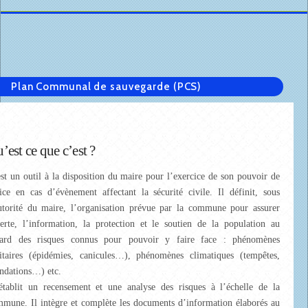
Plan Communal de sauvegarde (PCS)
’est ce que c’est ?
st un outil à la disposition du maire pour l’exercice de son pouvoir de
ice en cas d’évènement affectant la sécurité civile. Il définit, sous
utorité du maire, l’organisation prévue par la commune pour assurer
lerte, l’information, la protection et le soutien de la population au
gard des risques connus pour pouvoir y faire face : phénomènes
itaires (épidémies, canicules…), phénomènes climatiques (tempêtes,
ndations…) etc.
établit un recensement et une analyse des risques à l’échelle de la
mune. Il intègre et complète les documents d’information élaborés au