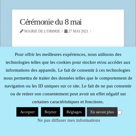
Cérémonie du 8 mai
MAIRIE DE L'ORBRIE
27 MAI 2021
Pour offrir les meilleures expériences, nous utilisons des
technologies telles que les cookies pour stocker et/ou accéder aux
informations des appareils. Le fait de consentir à ces technologies
Tous droits réservés - Reproduction interdite -
Procom -
Probureau
| Mentions Légales
nous permettra de traiter des données telles que le comportement de
navigation ou les ID uniques sur ce site. Le fait de ne pas consentir
ou de retirer son consentement peut avoir un effet négatif sur
certaines caractéristiques et fonctions.
Accepter
Rejeter
Réglages
En savoir plus
Ne pas diffuser mes informations