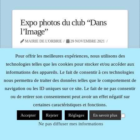
Expo photos du club “Dans
l’Image”
MAIRIE DE L'ORBRIE
29 NOVEMBRE 2021
Pour offrir les meilleures expériences, nous utilisons des
technologies telles que les cookies pour stocker et/ou accéder aux
informations des appareils. Le fait de consentir à ces technologies
nous permettra de traiter des données telles que le comportement de
Tous droits réservés - Reproduction interdite -
Procom -
navigation ou les ID uniques sur ce site. Le fait de ne pas consentir
Probureau
| Mentions Légales
ou de retirer son consentement peut avoir un effet négatif sur
certaines caractéristiques et fonctions.
Accepter
Rejeter
Réglages
En savoir plus
Ne pas diffuser mes informations