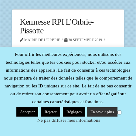
Kermesse RPI L’Orbrie-
Pissotte
MAIRIE DE L'ORBRIE
30 SEPTEMBRE 2019
Pour offrir les meilleures expériences, nous utilisons des
technologies telles que les cookies pour stocker et/ou accéder aux
informations des appareils. Le fait de consentir à ces technologies
nous permettra de traiter des données telles que le comportement de
Tous droits réservés - Reproduction interdite -
Procom -
navigation ou les ID uniques sur ce site. Le fait de ne pas consentir
Probureau
| Mentions Légales
ou de retirer son consentement peut avoir un effet négatif sur
certaines caractéristiques et fonctions.
Accepter
Rejeter
Réglages
En savoir plus
Ne pas diffuser mes informations