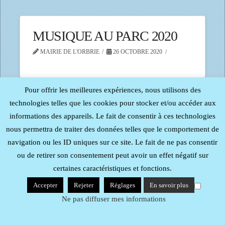
MUSIQUE AU PARC 2020
MAIRIE DE L'ORBRIE
26 OCTOBRE 2020
Pour offrir les meilleures expériences, nous utilisons des
technologies telles que les cookies pour stocker et/ou accéder aux
informations des appareils. Le fait de consentir à ces technologies
Tous droits réservés - Reproduction interdite -
Procom -
Probureau
| Mentions Légales
nous permettra de traiter des données telles que le comportement de
navigation ou les ID uniques sur ce site. Le fait de ne pas consentir
ou de retirer son consentement peut avoir un effet négatif sur
certaines caractéristiques et fonctions.
Accepter
Rejeter
Réglages
En savoir plus
Ne pas diffuser mes informations