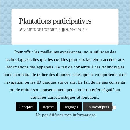
Plantations participatives
MAIRIE DE L'ORBRIE
28 MAI 2018
Pour offrir les meilleures expériences, nous utilisons des
technologies telles que les cookies pour stocker et/ou accéder aux
informations des appareils. Le fait de consentir à ces technologies
Tous droits réservés - Reproduction interdite -
Procom -
Probureau
| Mentions Légales
nous permettra de traiter des données telles que le comportement de
navigation ou les ID uniques sur ce site. Le fait de ne pas consentir
ou de retirer son consentement peut avoir un effet négatif sur
certaines caractéristiques et fonctions.
Accepter
Rejeter
Réglages
En savoir plus
Ne pas diffuser mes informations