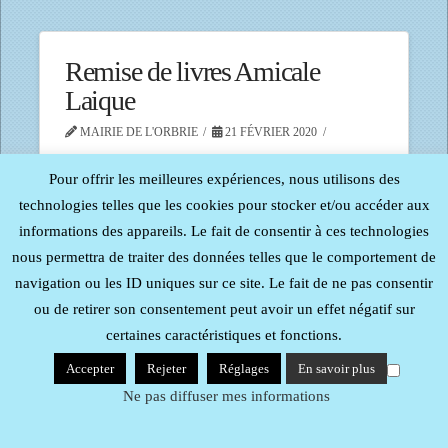
Remise de livres Amicale
Laique
MAIRIE DE L'ORBRIE
21 FÉVRIER 2020
Pour offrir les meilleures expériences, nous utilisons des
technologies telles que les cookies pour stocker et/ou accéder aux
informations des appareils. Le fait de consentir à ces technologies
nous permettra de traiter des données telles que le comportement de
Tous droits réservés - Reproduction interdite -
Procom -
navigation ou les ID uniques sur ce site. Le fait de ne pas consentir
Probureau
| Mentions Légales
ou de retirer son consentement peut avoir un effet négatif sur
certaines caractéristiques et fonctions.
Accepter
Rejeter
Réglages
En savoir plus
Ne pas diffuser mes informations