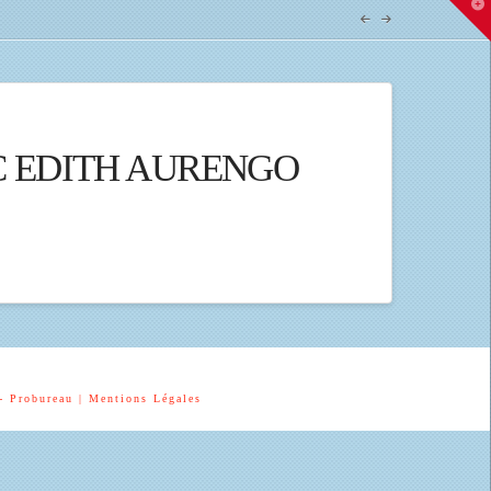
T
t
W
C EDITH AURENGO
- Probureau
| Mentions Légales