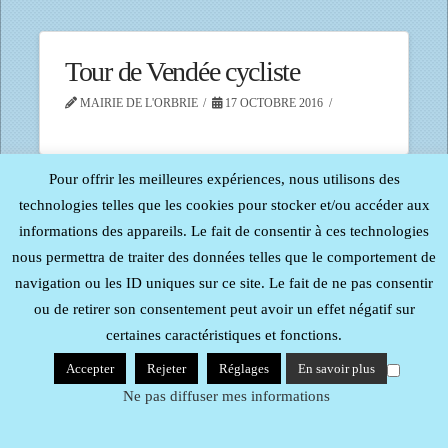
Tour de Vendée cycliste
MAIRIE DE L'ORBRIE
17 OCTOBRE 2016
Pour offrir les meilleures expériences, nous utilisons des
technologies telles que les cookies pour stocker et/ou accéder aux
informations des appareils. Le fait de consentir à ces technologies
Tous droits réservés - Reproduction interdite -
Procom -
Probureau
| Mentions Légales
nous permettra de traiter des données telles que le comportement de
navigation ou les ID uniques sur ce site. Le fait de ne pas consentir
ou de retirer son consentement peut avoir un effet négatif sur
certaines caractéristiques et fonctions.
Accepter
Rejeter
Réglages
En savoir plus
Ne pas diffuser mes informations