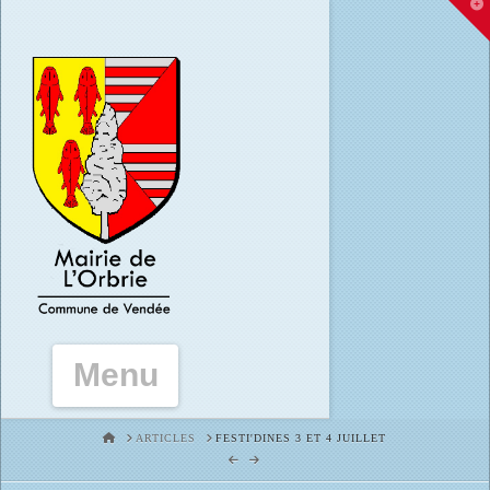
T
t
W
Navigation
HOME
ARTICLES
FESTI'DINES 3 ET 4 JUILLET