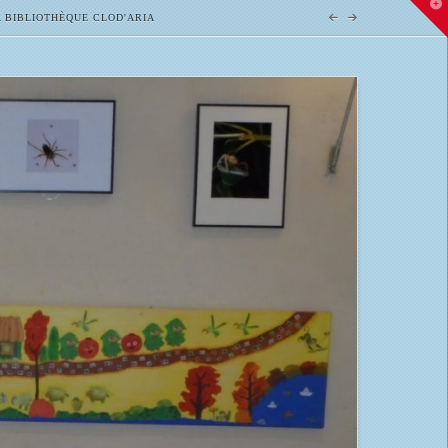
T
 BIBLIOTHÈQUE CLOD'ARIA
t
W