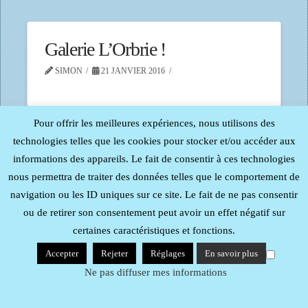
Galerie L’Orbrie !
SIMON
21 JANVIER 2016
Pour offrir les meilleures expériences, nous utilisons des
technologies telles que les cookies pour stocker et/ou accéder aux
informations des appareils. Le fait de consentir à ces technologies
Tous droits réservés - Reproduction interdite -
Procom -
Probureau
| Mentions Légales
nous permettra de traiter des données telles que le comportement de
navigation ou les ID uniques sur ce site. Le fait de ne pas consentir
ou de retirer son consentement peut avoir un effet négatif sur
certaines caractéristiques et fonctions.
Accepter
Rejeter
Réglages
En savoir plus
Ne pas diffuser mes informations