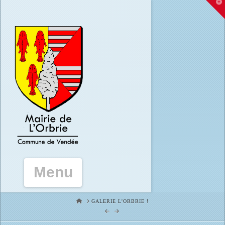
T
t
W
Navigation
HOME
GALERIE L'ORBRIE !