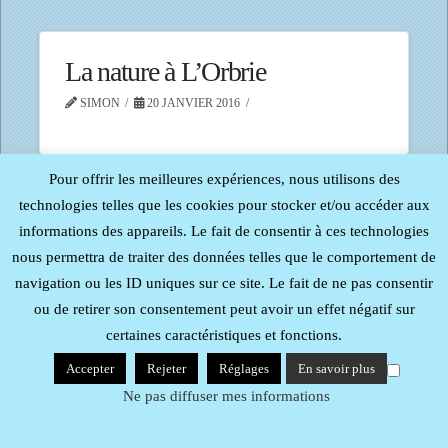
La nature à L’Orbrie
SIMON
20 JANVIER 2016
Pour offrir les meilleures expériences, nous utilisons des
technologies telles que les cookies pour stocker et/ou accéder aux
informations des appareils. Le fait de consentir à ces technologies
Tous droits réservés - Reproduction interdite -
Procom -
Probureau
| Mentions Légales
nous permettra de traiter des données telles que le comportement de
navigation ou les ID uniques sur ce site. Le fait de ne pas consentir
ou de retirer son consentement peut avoir un effet négatif sur
certaines caractéristiques et fonctions.
Accepter
Rejeter
Réglages
En savoir plus
Ne pas diffuser mes informations